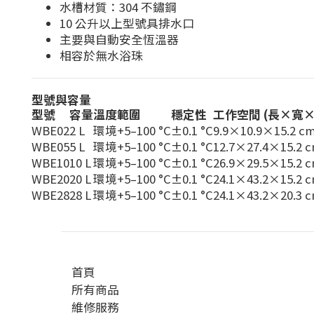
水槽材質：304 不鏽鋼
10 公升以上型號具排水口
主要與自動安全恆溫器
相容於無水浴珠
型號與容量
型號
容量
溫度範圍
穩定性
工作空間 (長×寬×
WBE02
2 L
環境+5–100 °C
±0.1 °C
9.9×10.9×15.2 c
WBE05
5 L
環境+5–100 °C
±0.1 °C
12.7×27.4×15.2 
WBE10
10 L
環境+5–100 °C
±0.1 °C
26.9×29.5×15.2 
WBE20
20 L
環境+5–100 °C
±0.1 °C
24.1×43.2×15.2 
WBE28
28 L
環境+5–100 °C
±0.1 °C
24.1×43.2×20.3 
首頁
所有商品
維修服務