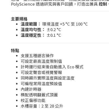
PolyScience 透過研究與客戶回饋，打造出兼具
控制
主要規格
溫度範圍：
環境溫度 +5 °C 至 100 °C
溫度均勻性：
±0.2 °C
溫度穩定性：
±0.1 °C
特點
支援五種語言操作
可設定最高溫度限制值
計時運行結束後自動進入 Eco 模式
可設定聲音或視覺警報
同時顯示實際溫度與設定溫度
可編程常用溫度預設值
內建計時器
標配透明翻蓋式頂蓋
校正偏移功能
水槽容量：2 至 28 公升