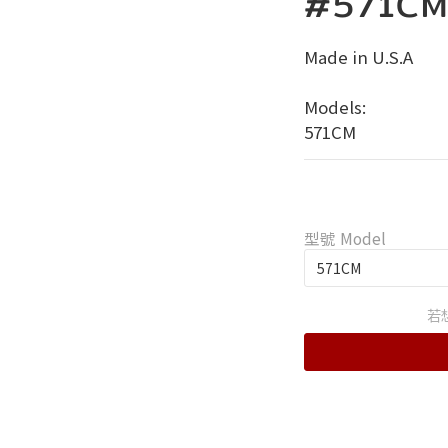
#571C
Made in U.S.A
Models:
571CM
型號 Model
若