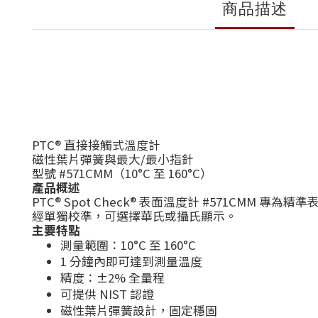
商品描述
PTC® 直接接觸式溫度計
磁性葉片彈簧與最大/最小指針
型號 #571CMM（10°C 至 160°C）
產品概述
PTC® Spot Check® 表面溫度計 #571
經單獨校準，可選擇華氏或攝氏顯示。
主要特點
測量範圍：10°C 至 160°C
1 分鐘內即可達到測量溫度
精度：±2% 全量程
可提供 NIST 認證
磁性葉片彈簧設計，固定穩固