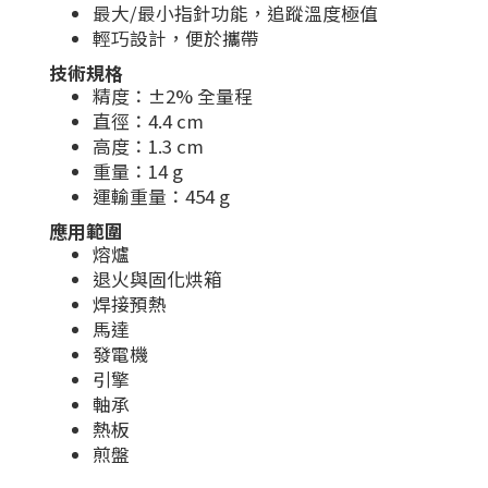
最大/最小指針功能，追蹤溫度極值
輕巧設計，便於攜帶
技術規格
精度：±2% 全量程
直徑：4.4 cm
高度：1.3 cm
重量：14 g
運輸重量：454 g
應用範圍
熔爐
退火與固化烘箱
焊接預熱
馬達
發電機
引擎
軸承
熱板
煎盤