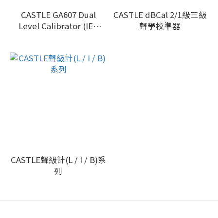
CASTLE GA607 Dual
CASTLE dBCal 2/1級三級
Level Calibrator (IEC
聲學校準器
60942:2003 Class 1/C)
CASTLE聲級計(L / I / B)系
列