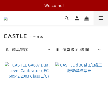
Free shipping on HK orders over $2000
Welcome!
Free shipping on HK orders over $2000
CASTLE
3 件商品
商品排序
每頁顯示 48 個