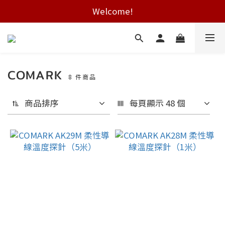
Welcome!
Free shipping on HK orders over $2000
Free shipping on HK orders over $2000
COMARK
8 件商品
商品排序
每頁顯示 48 個