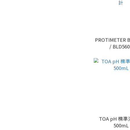
PROTIMETER B
/ BLD560
TimberMaste
計
TOA pH 標
500mL