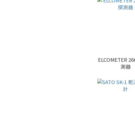
ELCOMETER 2
測器