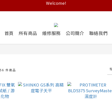
Free shipping on HK orders over $2000
Free shipping on HK orders over $2000
Welcome!
Free shipping on HK orders over $2000
首頁
所有商品
維修服務
公司簡介
聯絡我們
456 件商品