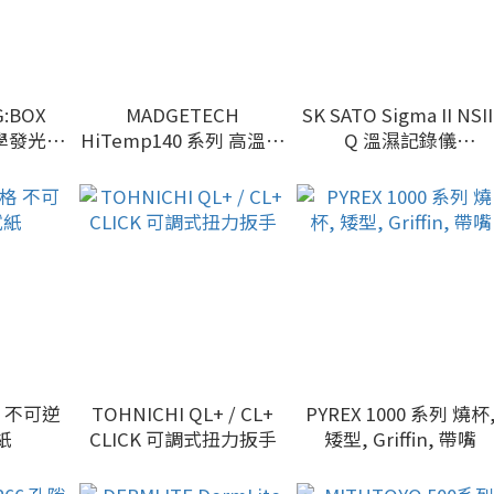
MADGETECH
SK SATO Sigma II NSII
化學發光、
HiTemp140 系列 高溫資
Q 溫濕記錄儀
成像系統
料記錄儀 (可浸入式 )
(−15/40°C, 0/100%rh)
格 不可逆
TOHNICHI QL+ / CL+
PYREX 1000 系列 燒杯
紙
CLICK 可調式扭力扳手
矮型, Griffin, 帶嘴