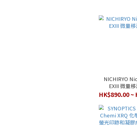
NICHIRYO Ni
EXⅢ 微量