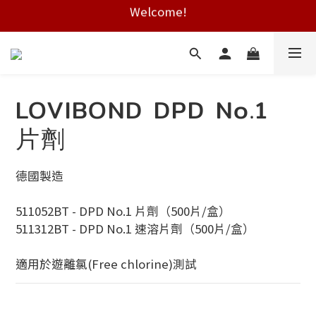
Welcome!
Free shipping on HK orders over $2000
Free shipping on HK orders over $2000
LOVIBOND DPD No.1
片劑
德國製造
511052BT - DPD No.1 片劑（500片/盒）
511312BT - DPD No.1 速溶片劑（500片/盒）
適用於遊離氯(Free chlorine)測試