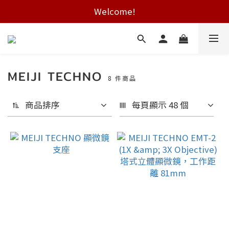
Welcome!
Free shipping on HK orders over $2000
Free shipping on HK orders over $2000
MEIJI TECHNO
8 件商品
商品排序
每頁顯示 48 個