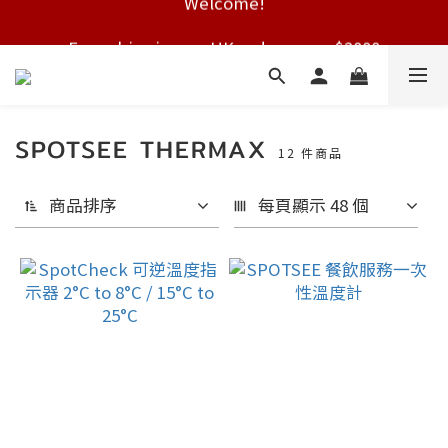
Free shipping on HK orders over $2000
Free shipping on HK orders over $2000
SPOTSEE THERMAX
12 件商品
商品排序
每頁顯示 48 個