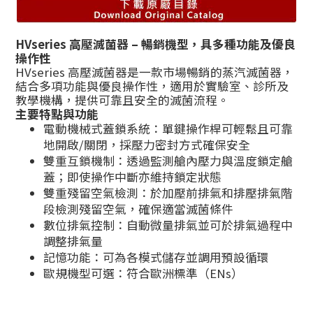
HVseries 高壓滅菌器 – 暢銷機型，具多種功能及優良
操作性
HVseries 高壓滅菌器是一款市場暢銷的蒸汽滅菌器，
結合多項功能與優良操作性，適用於實驗室、診所及
教學機構，提供可靠且安全的滅菌流程。
主要特點與功能
電動機械式蓋鎖系統：單鍵操作桿可輕鬆且可靠
地開啟/關閉，採壓力密封方式確保安全
雙重互鎖機制：透過監測艙內壓力與溫度鎖定艙
蓋；即使操作中斷亦維持鎖定狀態
雙重殘留空氣檢測：於加壓前排氣和排壓排氣階
段檢測殘留空氣，確保適當滅菌條件
數位排氣控制：自動微量排氣並可於排氣過程中
調整排氣量
記憶功能：可為各模式儲存並調用預設循環
歐規機型可選：符合歐洲標準（ENs）