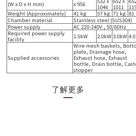
532 x
652 x
652
(W x D x H mm)
x 956
1046
1011
11
Weight (Approximately)
41 kg
57 kg
71 kg
81
Chamber material
Stainless steel (SUS304)
Power supply
AC 220-240V , 50/60Hz
Required power supply
1.5kW
2.0kW
3.0kW
4.
facility
Wire mesh baskets, Bott
plate, Drainage hose,
Supplied accessories
Exhaust hose, Exhaust
bottle, Drain bottle, Cast
stopper
了解更多