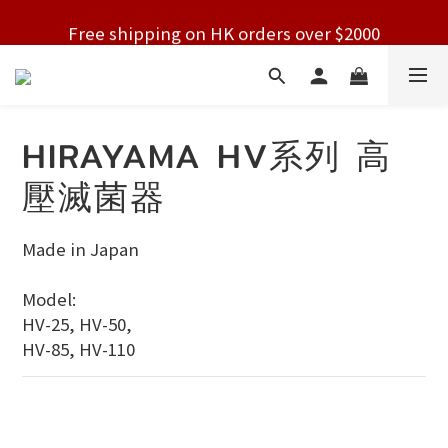
Free shipping on HK orders over $2000
Free shipping on HK orders over $2000
Welcome!
Free shipping on HK orders over $2000
HIRAYAMA HV系列 高
壓滅菌器
Made in Japan
Model: 
HV-25, HV-50, 
HV-85, HV-110