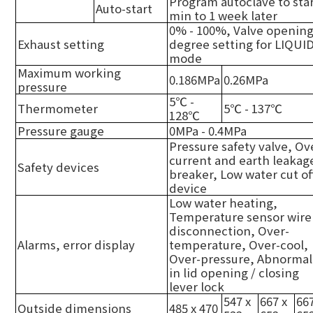
Program autoclave to star
Auto-start
min to 1 week later
0% - 100%, Valve openin
Exhaust setting
degree setting for LIQUI
mode
Maximum working
0.186MPa
0.26MPa
pressure
5
℃
-
Thermometer
5
℃
- 137
℃
128
℃
Pressure gauge
0MPa - 0.4MPa
Pressure safety valve, Ov
current and earth leakag
Safety devices
breaker, Low water cut of
device
Low water heating,
Temperature sensor wire
disconnection, Over-
Alarms, error display
temperature, Over-cool,
Over-pressure, Abnormal
in lid opening / closing
lever lock
547 x
667 x
667
Outside dimensions
485 x 470