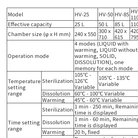
HV
Model
HV-25
HV-50
HV-85
11
Effective capacity
25 L
50 L
85 L
110
300 x
420 x
420
Chamber size (φ x H mm)
240 x 550
710
615
79
4 modes (LIQUID with
warming, LIQUID without
Operation mode
warming, SOLID,
DISSOLUTION), one
memory for each mode
105
℃
-
105
℃
- 135
℃
Sterilization
126
℃
Temperature
Variable
Variable
setting
range
Dissolution
60
℃
- 100
℃
Variable
Warming
45
℃
- 60
℃
Variable
1 min - 250 min, Remaini
Sterilization
time is displayed
1 min - 60 min, Remainin
Dissolution
Time setting
time is displayed
range
Warming
20 h, fixed