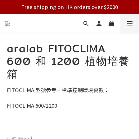
Free shipping on HK orders over $2000
Free shipping on HK orders over $2000
Welcome!
Free shipping on HK orders over $2000
aralab FITOCLIMA
600 和 1200 植物培養
箱
FITOCLIMA 型號參考 – 標準控制環境變數：
FITOCLIMA 600/1200
型號 Model