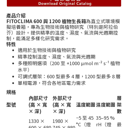
產品介紹
FITOCLIMA 600 與 1200 植物生長箱
為直立式環境模
擬培養箱，專為生物技術與植物研究（特別是阿拉伯
芥）設計。提供精準的溫度、濕度、氣流與光週期控
制，能滿足多樣化研究需求。
特性
適用於生物技術與植物研究
精準控制溫度、濕度、氣流與光週期
多種照明選項（200 至 +1000 µmol m⁻² s⁻¹ 植物
水平）
可調式層架：600 型最多 4 層，1200 型最多 8 層
單相電源，符合各地區電力需求
規格
內部尺寸
外部尺寸
層
型號
(高 × 寬
(高 × 寬
溫度範圍
濕度範圍
架
× 深)
× 深)
數
−5 至 45
35–95 %
1330 ×
1980 ×
°C（燈
rH（燈
最
600 × 680
745 × 980