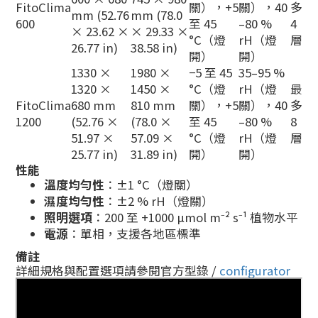
FitoClima
關），+5
關），40
多
mm (52.76
mm (78.0
600
至 45
–80 %
4
× 23.62 ×
× 29.33 ×
°C（燈
rH（燈
層
26.77 in)
38.58 in)
開）
開）
1330 ×
1980 ×
−5 至 45
35–95 %
1320 ×
1450 ×
°C（燈
rH（燈
最
FitoClima
680 mm
810 mm
關），+5
關），40
多
1200
(52.76 ×
(78.0 ×
至 45
–80 %
8
51.97 ×
57.09 ×
°C（燈
rH（燈
層
25.77 in)
31.89 in)
開）
開）
性能
溫度均勻性
：±1 °C（燈關）
濕度均勻性
：±2 % rH（燈關）
照明選項
：200 至 +1000 µmol m⁻² s⁻¹ 植物水平
電源
：單相，支援各地區標準
備註
詳細規格與配置選項請參閱官方型錄 /
configurator