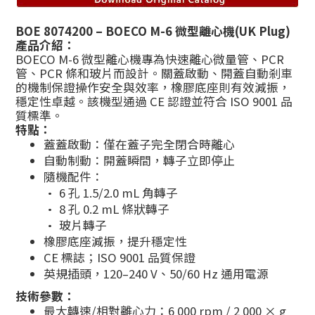
BOE 8074200 – BOECO M-6 微型離心機
(UK Plug)
產品介紹：
BOECO M-6 微型離心機專為快速離心微量管、PCR
管、PCR 條和玻片而設計。關蓋啟動、開蓋自動剎車
的機制保證操作安全與效率，橡膠底座則有效減振，
穩定性卓越。該機型通過 CE 認證並符合 ISO 9001 品
質標準。
特點：
蓋蓋啟動：僅在蓋子完全閉合時離心
自動制動：開蓋瞬間，轉子立即停止
隨機配件：
• 6 孔 1.5/2.0 mL 角轉子
• 8 孔 0.2 mL 條狀轉子
• 玻片轉子
橡膠底座減振，提升穩定性
CE 標誌；ISO 9001 品質保證
英規插頭，120–240 V、50/60 Hz 通用電源
技術參數：
最大轉速/相對離心力：6 000 rpm / 2 000 × g