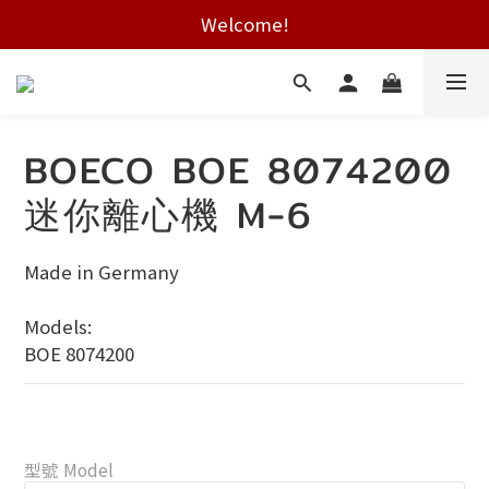
Welcome!
Free shipping on HK orders over $2000
Free shipping on HK orders over $2000
BOECO BOE 8074200
迷你離心機 M-6
Made in Germany
Models:
BOE 8074200
型號 Model