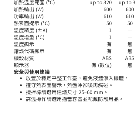
加熱溫度範圍 (°C)
up to 320
up to 3
加熱輸出 (W)
600
600
功率輸出 (W)
610
610
熱表面提示 (°C)
50
50
溫度精度 (±K)
1
—
溫度增量 (°C)
1
—
溫度顯示
有
無
錯誤代碼顯示
有
無
機殼材質
ABS
ABS
顯示器
有 (數位)
無
安全與使用建議
放置於穩定平整工作臺，避免液體滲入機體。
遵守熱表面警示，熱盤冷卻後再觸碰。
攪拌棒請選用建議尺寸 25–60 mm。
高溫操作請選用適當容器並配戴防護用品。