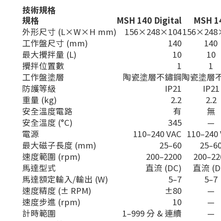
技術規格
規格
MSH 140 Digital
MSH 1
外形尺寸 (L×W×H mm)
156×248×104
156×248
工作盤尺寸 (mm)
140
140
最大攪拌量 (L)
10
10
攪拌位置數
1
1
工作盤塗層
陶瓷塗層不鏽鋼
陶瓷塗層
防護等級
IP21
IP21
重量 (kg)
2.2
2.2
安全溫度電路
有
無
安全溫度 (°C)
345
—
電源
110–240 VAC
110–240
最大磁子長度 (mm)
25–60
25–6
速度範圍 (rpm)
200–2200
200–22
馬達型式
直流 (DC)
直流 (D
馬達額定輸入/輸出 (W)
5–7
5–7
速度精度 (± RPM)
±80
—
速度步進 (rpm)
10
—
計時範圍
1–999 分 & 連續
—