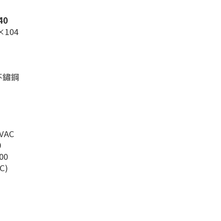
40
×104
不鏽鋼
 VAC
0
00
C)