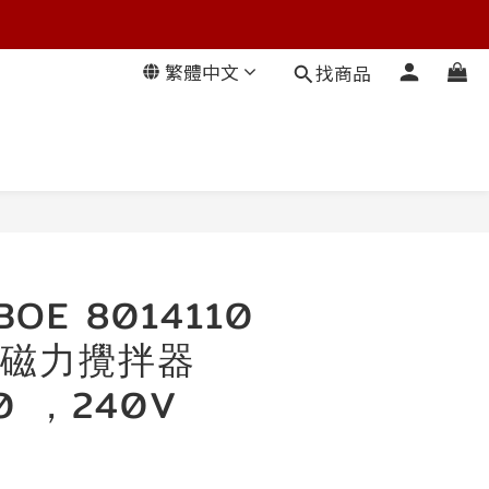
繁體中文
找商品
BOE 8014110
磁力攪拌器
0 ，240V