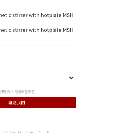
tic stirrer with hotplate MSH 
tic stirrer with hotplate MSH 
想購買，請聯絡我們。
聯絡我們