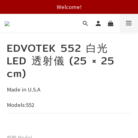
Free shipping on HK orders over $2000
Welcome!
Free shipping on HK orders over $2000
EDVOTEK 552 白光
LED 透射儀 (25 × 25
cm)
Made in U.S.A
Models:552
型號 Model