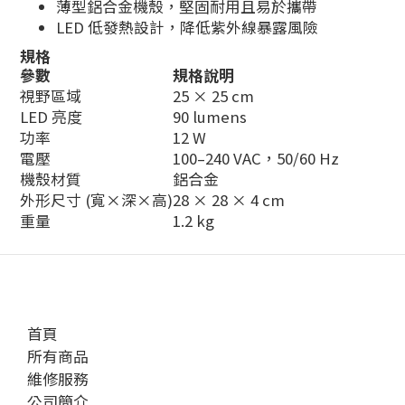
薄型鋁合金機殼，堅固耐用且易於攜帶
LED 低發熱設計，降低紫外線暴露風險
規格
參數
規格說明
視野區域
25 × 25 cm
LED 亮度
90 lumens
功率
12 W
電壓
100–240 VAC，50/60 Hz
機殼材質
鋁合金
外形尺寸 (寬×深×高)
28 × 28 × 4 cm
重量
1.2 kg
首頁
所有商品
維修服務
公司簡介