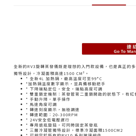
全新的RV3旋轉蒸發儀既是理想的入門款設備，也是真正的
獨特設計，冷凝面積高達1500 CM²。
* 全新4L 加熱鍋，最高溫度可至99°C
*加熱鍋溫度數字顯示，並具備移動把手
* 下降端點定位，安全，端點高度可調
* 雙重鎖定機制：蒸發管第二重鎖開啟的狀態下，有紅
* 手動升降，單手操作
* 馬達角度可調
* 轉速刻度顯示，無極調速
* 轉速範圍：20-300RPM
* 24V安全低電壓運行
* 專用退瓶旋鈕，可同時固定蒸發瓶
* 三層冷凝管獨特設計，標準冷凝面積1500CM2
* 可相容於所有的RV10 系列玻璃組件