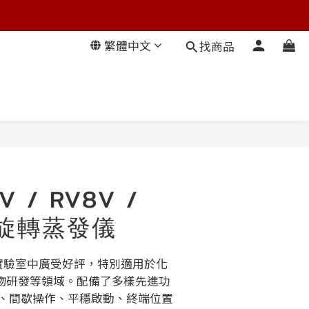
繁體中文
找商品
V / RV8V /
 旋轉蒸發儀
在實驗室中廣受好評，特別適⽤於化
物研發等領域。配備了多樣先進功
降、間歇操作、平穩啟動、終端位置