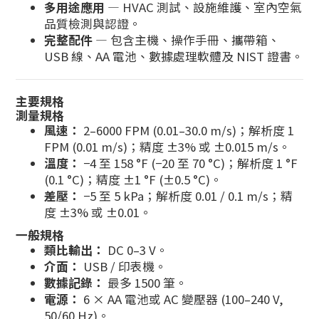
多用途應用
— HVAC 測試、設施維護、室內空氣
品質檢測與認證。
完整配件
— 包含主機、操作手冊、攜帶箱、
USB 線、AA 電池、數據處理軟體及 NIST 證書。
主要規格
測量規格
風速：
2–6000 FPM (0.01–30.0 m/s)；解析度 1
FPM (0.01 m/s)；精度 ±3% 或 ±0.015 m/s。
溫度：
−4 至 158 °F (−20 至 70 °C)；解析度 1 °F
(0.1 °C)；精度 ±1 °F (±0.5 °C)。
差壓：
−5 至 5 kPa；解析度 0.01 / 0.1 m/s；精
度 ±3% 或 ±0.01。
一般規格
類比輸出：
DC 0–3 V。
介面：
USB / 印表機。
數據記錄：
最多 1500 筆。
電源：
6 × AA 電池或 AC 變壓器 (100–240 V,
50/60 Hz)。