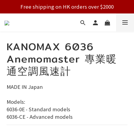
Free shipping on HK orders over $2000
Free shipping on HK orders over $2000
Welcome!
Free shipping on HK orders over $2000
KANOMAX 6036
Anemomaster 專業暖
通空調風速計
MADE IN Japan
Models: 
6036-0E	- Standard models
6036-CE - Advanced models