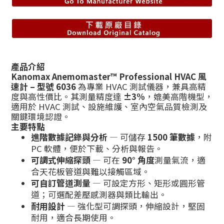
產品介紹
Kanomax Anemomaster™ Professional HVAC 風
速計 – 型號 6036
為專業 HVAC 測試儀器，兼具高精
度與高性價比。其測量精度達
±3%
，媲美高階機型，
適用於 HVAC 測試、設施維護、室內空氣品質檢測及
關鍵環境認證。
主要特點
進階數據記錄與分析
— 可儲存
1500 筆數據
，附
PC 軟體，便於下載、分析與報告。
可調式伸縮探頭
— 可在
90° 角度
測量氣流，適
合天花板管道與難以接觸區域。
可自訂管道測量
— 可設定方形、矩形或圓形管
道；可選配差壓感測器與類比輸出。
耐用設計
— 強化型可調探頭，伸縮設計，堅固
耐用，適合長期使用。