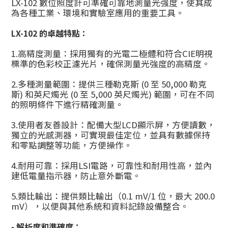
LX-102 數位照度計可準確可靠地測量光強度，使其成
為各種工業、環境和實驗室應用的重要工具。
LX-102 的卓越特點：
1.高精度測量：
採用獨有的光電二極體和符合CIE明視
標準的色彩校正濾光片，確保測量光強度的高精度。
2.多種測量範圍：
提供三種勒克斯 (0 至 50,000 勒克
斯) 和英尺燭光 (0 至 5,000 英尺燭光) 範圍，可在不同
的照明條件下進行精確測量。
3.使用者友善設計：
配備大型LCD顯示屏，方便讀數，
獨立的光感測器，可實現最佳定位，並具有數據保持
和零點調整等功能，方便操作。
4.耐用可靠：
採用LSI電路，可靠性和耐用性高，並內
建低電量指示器，防止意外斷電。
5.
類比輸出：
提供類比輸出（0.1 mV/1 位，最大 200.0
mV），以便與其他系統和資料記錄設備整合。
- 解析度和準確度：