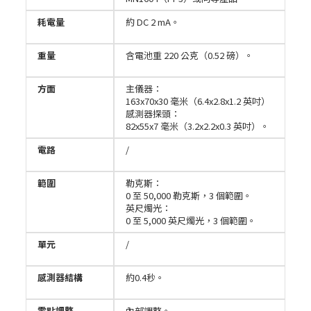
耗電量
約 DC 2 mA。
重量
含電池重 220 公克（0.52 磅）。
方面
主儀器：
163x70x30 毫米（6.4x2.8x1.2 英吋）
感測器探頭：
82x55x7 毫米（3.2x2.2x0.3 英吋）。
電路
/
範圍
勒克斯：
0 至 50,000 勒克斯，3 個範圍。
英尺燭光：
0 至 5,000 英尺燭光，3 個範圍。
單元
/
感測器結構
約0.4秒。
零點調整
內部調整。