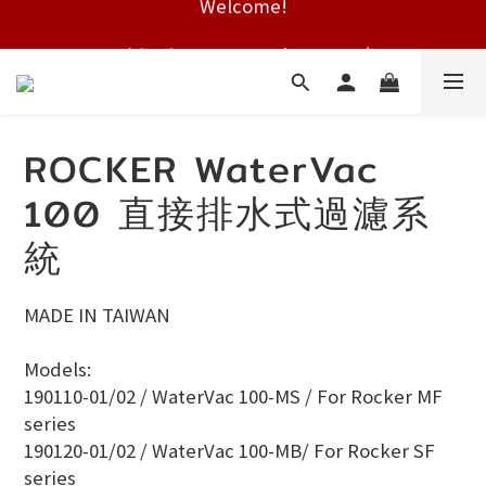
Free shipping on HK orders over $2000
Free shipping on HK orders over $2000
ROCKER WaterVac
100 直接排水式過濾系
統
MADE IN TAIWAN
Models:
190110-01/02 / WaterVac 100-MS / For Rocker MF 
series
190120-01/02 / WaterVac 100-MB/ For Rocker SF 
series