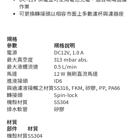
作業
可更換轉接頭以相容市面上多數濾杯與濾器座
規格
參數
規格說明
電源
DC12V, 1.0 A
最大真空度
313 mbar abs.
最大液體流速
0.5 L/min
馬達
12 W 無刷直流馬達
進液接頭
ID6
與過濾液接觸之材質
SS316, FKM, 矽膠, PP, PA66
轉接頭
Spin‑lock
機殼材質
SS304
排水軟管
矽膠
材質
部件
材質
機殼材質
SS304