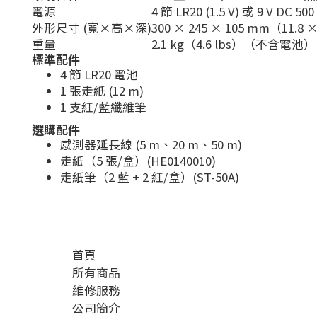
電源
4 節 LR20 (1.5 V) 或 9 V DC 
外形尺寸 (寬×高×深)
300 × 245 × 105 mm（11.8 ×
重量
2.1 kg（4.6 lbs）（不含電池）
標準配件
4 節 LR20 電池
1 張走紙 (12 m)
1 支紅/藍纖維筆
選購配件
感測器延長線 (5 m、20 m、50 m)
走紙（5 張/盒）(HE0140010)
走紙筆（2 藍 + 2 紅/盒）(ST-50A)
首頁
所有商品
維修服務
公司簡介