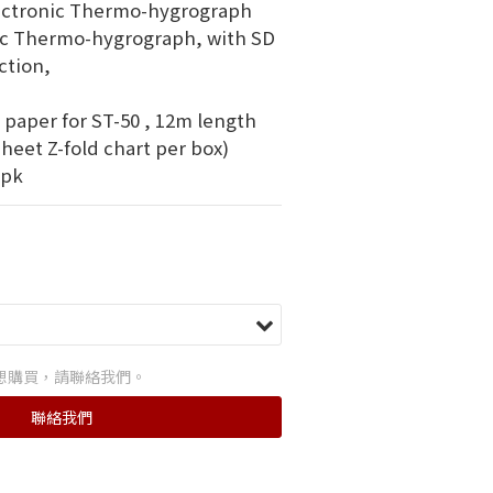
ectronic Thermo-hygrograph
ic Thermo-hygrograph, with SD 
ction, 
 paper for ST-50 , 12m length 
sheet Z-fold chart per box)
/pk
想購買，請聯絡我們。
聯絡我們