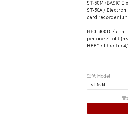
ST-50M /BASIC El
ST-50A / Electron
card recorder fun
HE0140010 / chart
per one Z-fold (5 
HEFC / fiber tip 4
型號 Model
若