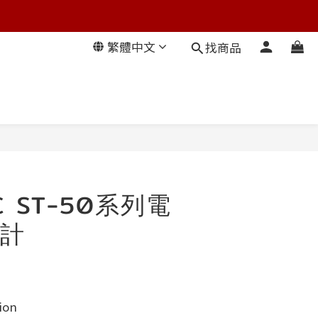
繁體中文
找商品
IC ST-50系列電
計
ion 