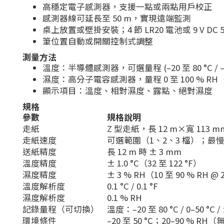
高穩定電子感測器，支援一點或兩點用戶校正
感測器線可延長至 50 m，實現遠端監測
桌上放置或壁掛安裝；4 節 LR20 電池或 9 V DC 
筆位置自動或開關控制式調整
測量方法
溫度：半導體感測器，可選量程 (–20 至 80 °C / –4 
濕度：高分子電容感測器，量程 0 至 100 % R
顯示項目：溫度、相對濕度、露點、絕對濕度
規格
參數
規格說明
走紙
Z 型走紙，長 12 m×寬 113
走紙速度
可選範圍（1、2、3 檔）；最慢
送紙精度
長 12 m 時 ± 3 mm
溫度精度
± 1.0 °C（32 至 122 °F）
濕度精度
± 3 % RH（10 至 90 % RH @ 
溫度解析度
0.1 °C / 0.1 °F
濕度解析度
0.1 % RH
記錄量程（可切換）
溫度：–20 至 80 °C / 0–50 °C 
環境條件
–20 至 50 °C；20–90 % RH