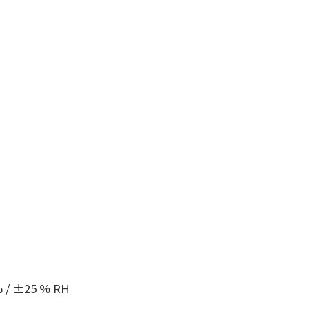
% / ±25 % RH