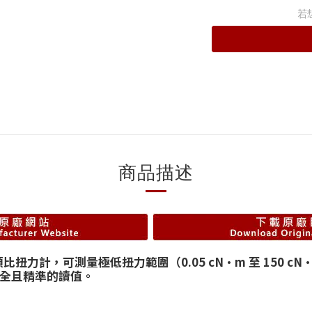
若
商品描述
力計，可測量極低扭力範圍（0.05 cN·m 至 150 cN·m
安全且精準的讀值。