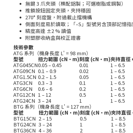
無鍵 3 爪夾頭（標配鋁製；可選樹脂或鋼製）
推鎖按鈕固定夾頭，夾持穩固
270° 刻度盤，附過載止擋機構
側面刻度易於讀取；「–S」型號另含頂部記憶指
精度高達 ±2 % 讀值
附塑膠收納盒與校正證書
技術參數
ATG 系列（機身長度 L' = 98 mm）
型號
扭力範圍 (cN·m)
刻度 (cN·m)
夾持直徑 Φ
ATG045CN
0.05 – 0.45
0.01
1 – 6.5
ATG09CN
0.1 – 0.9
0.02
1 – 6.5
ATG1.5CN
0.2 – 1.5
0.05
1 – 6.5
ATG3CN
0.3 – 3
0.1
1 – 6.5
ATG6CN
0.6 – 6
0.2
1 – 6.5
ATG12CN
1 – 12
0.5
1 – 6.5
ATG24CN
3 – 24
1
1 – 6.5
BTG 系列（機身長度 L' = 127 mm）
型號
扭力範圍 (cN·m)
刻度 (cN·m)
夾持直徑 Φ
BTG15CN
2 – 15
0.5
1 – 8.5
BTG24CN
3 – 24
1
1 – 8.5
BTG36CN
4 – 36
2
1 – 8.5