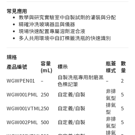
常見應用
教學與研究實驗室中自製試劑的灌裝與分配
精確沖洗玻璃器皿與儀器
現場快速配置專屬溶劑混合液
多人共用環境中自訂標籤洗瓶的快速識別
規格
容量
瓶蓋
數
產品編號
標示
(mL)
樣式
量
自製洗瓶專用耐磨黑
WGWPEN01
–
–
2
色標記筆
非排
WGW001PML
250
自定義/自製
5
氣型
排氣
WGW001VTML
250
自定義/自製
5
型
非排
WGW002PML
500
自定義/自製
5
氣型
排氣