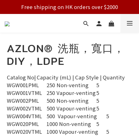
Free shipping on HK orders over $2000
Free shipping on HK orders over $2000
Welcome!
Free shipping on HK orders over $2000
AZLON® 洗瓶，寬口，
DIY，LDPE
Catalog No|	Capacity (mL) | Cap Style | Quantity
WGW001PML	250	Non-venting	5
WGW001VTML	250	Vapour-venting	5
WGW002PML	500	Non-venting	5
WGW002VTML	500	Vapour-venting	5
WGW004VTML	500	 Vapour-venting	5
WGW020PML	1000 Non-venting	5
WGW020VTML	1000 Vapour-venting	5