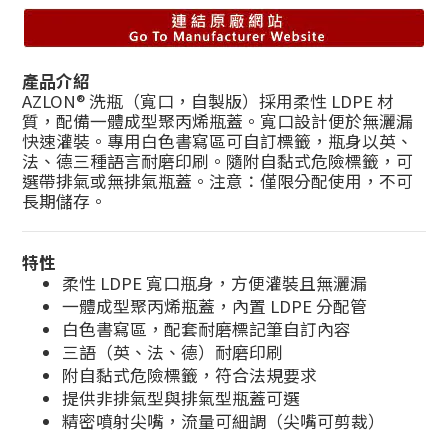
產品介紹
AZLON® 洗瓶（寬口，自製版）採用柔性 LDPE 材
質，配備一體成型聚丙烯瓶蓋。寬口設計便於無灑漏
快速灌裝。專用白色書寫區可自訂標籤，瓶身以英、
法、德三種語言耐磨印刷。隨附自黏式危險標籤，可
選帶排氣或無排氣瓶蓋。注意：僅限分配使用，不可
長期儲存。
特性
柔性 LDPE 寬口瓶身，方便灌裝且無灑漏
一體成型聚丙烯瓶蓋，內置 LDPE 分配管
白色書寫區，配套耐磨標記筆自訂內容
三語（英、法、德）耐磨印刷
附自黏式危險標籤，符合法規要求
提供非排氣型與排氣型瓶蓋可選
精密噴射尖嘴，流量可細調（尖嘴可剪裁）