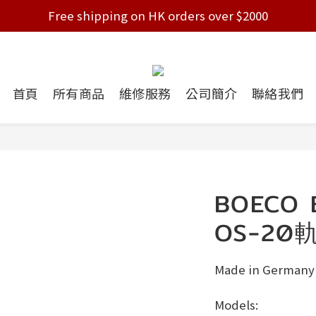
Free shipping on HK orders over $2000
Free shipping on HK orders over $2000
Welcome!
Free shipping on HK orders over $2000
首頁
所有商品
維修服務
公司簡介
聯絡我們
BOECO 
OS-20
Made in Germany
Models: