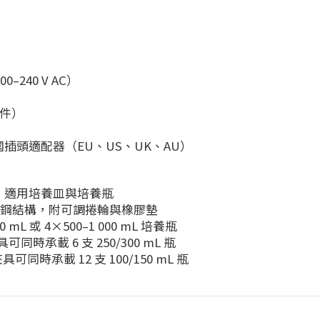
0–240 V AC）
）
配件）
，附多國插頭適配器（EU、US、UK、AU）
橡膠墊，適用培養皿與培養瓶
m，不鏽鋼結構，附可調捲輪與橡膠墊
 mL 或 4×500–1 000 mL 培養瓶
具可同時承載 6 支 250/300 mL 瓶
夾具可同時承載 12 支 100/150 mL 瓶