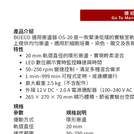
產品介紹
BOECO 通用振盪器 OS-20 是一款緊湊低矮的實
上提供均勻振盪，適用於細胞培養、染色、雜交及各
特性
20 mm 軌道直徑的環形振盪，實現輕柔混合
LED 數位顯示實時監控轉速與時間
50–250 rpm 變速控制，滿足多種混合需求
1 min–999 min 可程式定時，或連續運行
最大載重 2.5 kg（不含配件）
外接 12 V DC、2.0 A 電源適配器（100–240 V A
265 × 270 × 70 mm 精巧體積，節省實驗台空
規格
參數
規格說明
運動方式
環形振盪
軌道直徑
20 mm
速度範圍
50–250 rpm