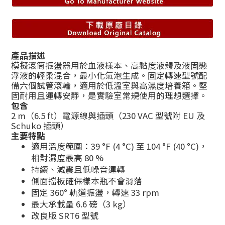
產品描述
模擬滾筒振盪器用於血液樣本、高黏度液體及液固懸
浮液的輕柔混合，最小化氣泡生成。固定轉速型號配
備六個試管滾輪，適用於低溫室與高濕度培養箱。堅
固耐用且運轉安靜，是實驗室常規使用的理想選擇。
包含
2 m（6.5 ft）電源線與插頭（230 VAC 型號附 EU 及
Schuko 插頭）
主要特點
適用溫度範圍：39 °F (4 °C) 至 104 °F (40 °C)，
相對濕度最高 80 %
持續、減震且低噪音運轉
側面擋板確保樣本瓶不會滑落
固定 360° 軌道振盪，轉速 33 rpm
最大承載量 6.6 磅（3 kg）
改良版 SRT6 型號