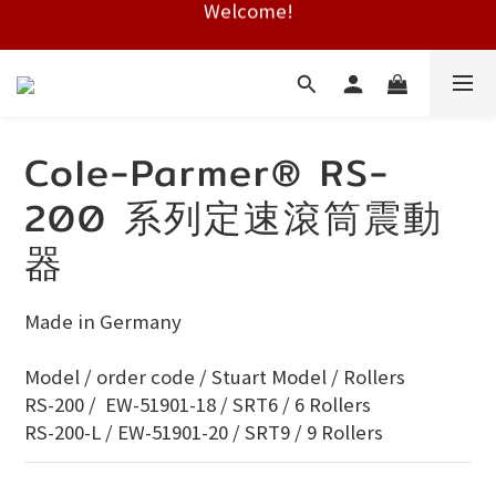
Welcome!
Free shipping on HK orders over $2000
Free shipping on HK orders over $2000
Cole-Parmer® RS-
200 系列定速滾筒震動
器
Made in Germany
Model / order code / Stuart Model / Rollers
RS-200 /  EW-51901-18 / SRT6 / 6 Rollers
RS-200-L / EW-51901-20 / SRT9 / 9 Rollers