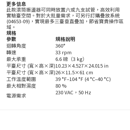
更多信息
此款滾筒振盪器可同時放置六或九支試管，高效利用
實驗臺空間。對於大批量需求，可另行訂購疊放系統
(04653-09)，實現最多三臺垂直疊加，節省寶貴操作區
域。
規格
參數
規格說明
迴轉角度
360°
轉速
33 rpm
最大承重
6.6 磅（3 kg）
平臺尺寸 (寬×高×深)
10.23×4.527×24.015 in
平臺尺寸 (寬×高×深)
26×11.5×61 cm
工作溫度範圍
39 °F–104 °F (4 °C–40 °C)
最大相對濕度
80 %
230 VAC，50 Hz
電源需求