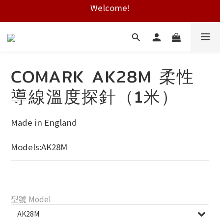
Welcome!
Free shipping on HK orders over $2000
Free shipping on HK orders over $2000
COMARK AK28M 柔性
導線溫度探針（1米）
Made in England
Models:AK28M
型號 Model