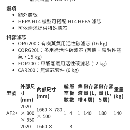
選項
額外層板
HEPA H14 機型可搭配 H14 HEPA 濾芯
可依需求提供特殊濾芯
相容濾芯
ORG200：有機蒸氣用活性碳濾芯 (16 kg)
CORG201：多用途活性碳濾芯 (有機 + 腐蝕性蒸
氣，15 kg)
FOR200：甲醛蒸氣用活性碳濾芯 (12 kg)
CAR200：無濾芯套件 (6 kg)
外部尺
艙
層
集
儲存容
儲存容
內部尺寸
重量
型號
寸
室
板
液
量 (L,
量 (L,
(mm)
(kg)
(mm)
數
數
槽
4 層)
5 層)
2020
1660 × 780
AF2+
× 800
1
4
1
140
180
140
× 500
× 650
2020
1660 ×
8