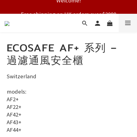
Free shipping on HK orders over $2000
Free shipping on HK orders over $2000
ECOSAFE AF+ 系列 –
過濾通風安全櫃
Switzerland
models:
AF2+
AF22+
AF42+
AF43+
AF44+