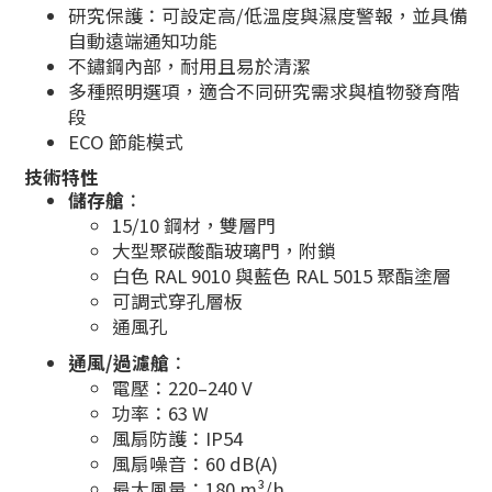
研究保護：可設定高/低溫度與濕度警報，並具備
自動遠端通知功能
不鏽鋼內部，耐用且易於清潔
多種照明選項，適合不同研究需求與植物發育階
段
ECO 節能模式
技術特性
儲存艙
：
15/10 鋼材，雙層門
大型聚碳酸酯玻璃門，附鎖
白色 RAL 9010 與藍色 RAL 5015 聚酯塗層
可調式穿孔層板
通風孔
通風/過濾艙
：
電壓：220–240 V
功率：63 W
風扇防護：IP54
風扇噪音：60 dB(A)
最大風量：180 m³/h