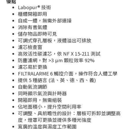
優點
Labopur® 技術
櫃體開箱即用
自成一體，無需外部連接
消除有害氣體
儲存物品即時可見
可調式穿孔層板，液體溢出可排放
濾芯檢查窗
高效活性碳濾芯，依 NF X 15‑211 測試
防塵濾網，對 >3 µm 顆粒效率 92%
濾芯易於更換
FILTRALARME 6 觸控介面，操作符合人體工學
提供 5 種語言 (法、英、德、西、義)
自動氣流調節
同時顯示氣流與計時器
開箱即用，無需組裝
佔地面積小，提升空間利用率
可調整、具前瞻性的設計：層板可拆卸並調整高
度，燈罩可更換並提供多種光強度
寬廣的溫度與濕度工作範圍