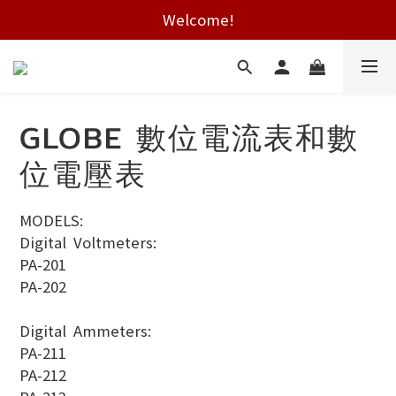
Welcome!
Free shipping on HK orders over $2000
Free shipping on HK orders over $2000
GLOBE 數位電流表和數
位電壓表
MODELS:
Digital  Voltmeters:
PA-201
PA-202
Digital  Ammeters:
PA-211
PA-212