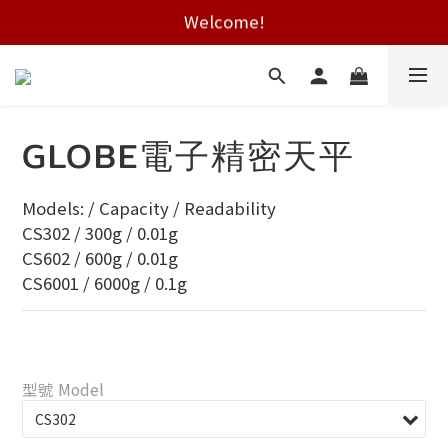
Welcome!
Free shipping on HK orders over $2000
Free shipping on HK orders over $2000
GLOBE電子精密天平
Models: / Capacity / Readability
CS302 / 300g / 0.01g
CS602 / 600g / 0.01g
CS6001 / 6000g / 0.1g
型號 Model