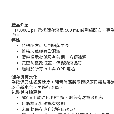
產品介紹
HI70300L pH 電極儲存液是 500 mL 試劑
命。
特性
特殊配方可抑制細菌生長
維持玻璃膜適當濕潤
清楚標示批號與有效期，方便追溯
氣密防竄改瓶蓋，保護溶液品質
適用於所有 pH 與 ORP 電極
儲存與再水化
為確保最佳響應速度，閒置時應將電極探頭與接點浸泡於
以重新水化，再進行測量。
包裝與可追溯性
500 mL 琥珀色 PET 瓶，附氣密防竄改瓶蓋
每瓶標示批號與有效期
未開封保存期自製造日起 5 年