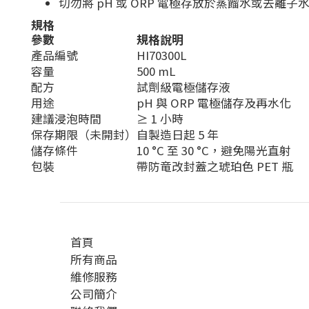
切勿將 pH 或 ORP 電極存放於蒸餾水或去離
規格
參數
規格說明
產品編號
HI70300L
容量
500 mL
配方
試劑級電極儲存液
用途
pH 與 ORP 電極儲存及再水化
建議浸泡時間
≥ 1 小時
保存期限（未開封）
自製造日起 5 年
儲存條件
10 °C 至 30 °C，避免陽光直射
包裝
帶防竜改封蓋之琥珀色 PET 瓶
首頁
所有商品
維修服務
公司簡介