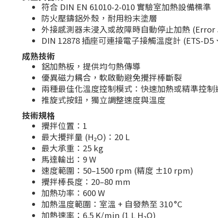
符合 DIN EN 61010-2-010 實驗室加熱設備標準
防火壓鑄鋁外殼，耐用粉末塗層
外接感測器未浸入或故障時自動停止加熱 (Error 5
DIN 12878 插座可連接電子接觸溫度計 (ETS-D
成熟技術
鋁加熱板，提供均勻熱傳導
優異磁力耦合，軟啟動避免攪拌棒斷裂
兩種最佳化溫度控制模式：快速加熱或精準控制
推旋式按鈕，獨立調整速度與溫度
技術規格
攪拌位置：1
最大攪拌量 (H₂O)：20 L
最大承重：25 kg
馬達輸出：9 W
速度範圍：50–1500 rpm (精度 ±10 rpm)
攪拌棒長度：20–80 mm
加熱功率：600 W
加熱溫度範圍：室溫 + 自發熱至 310 °C
加熱速率：6.5 K/min (1 L H₂O)