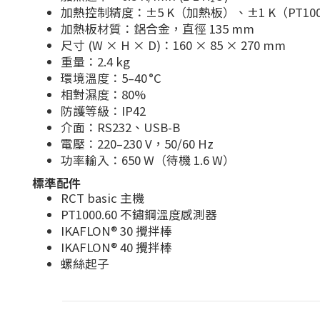
加熱控制精度：±5 K（加熱板）、±1 K（PT1000）
加熱板材質：鋁合金，直徑 135 mm
尺寸 (W × H × D)：160 × 85 × 270 mm
重量：2.4 kg
環境溫度：5–40 °C
相對濕度：80%
防護等級：IP42
介面：RS232、USB-B
電壓：220–230 V，50/60 Hz
功率輸入：650 W（待機 1.6 W）
標準配件
RCT basic 主機
PT1000.60 不鏽鋼溫度感測器
IKAFLON® 30 攪拌棒
IKAFLON® 40 攪拌棒
螺絲起子