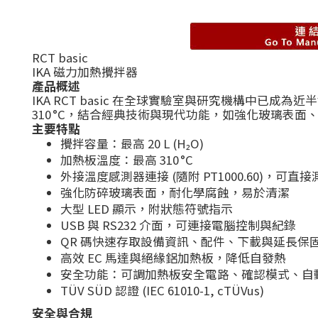
RCT basic
IKA 磁力加熱攪拌器
產品概述
IKA RCT basic 在全球實驗室與研究機構中已
310 °C，結合經典技術與現代功能，如強化玻璃表面、LED 
主要特點
攪拌容量：最高 20 L (H₂O)
加熱板溫度：最高 310 °C
外接溫度感測器連接 (隨附 PT1000.60)，可
強化防碎玻璃表面，耐化學腐蝕，易於清潔
大型 LED 顯示，附狀態符號指示
USB 與 RS232 介面，可連接電腦控制與紀錄
QR 碼快速存取設備資訊、配件、下載與延長保
高效 EC 馬達與絕緣鋁加熱板，降低自發熱
安全功能：可調加熱板安全電路、確認模式、自動感
TÜV SÜD 認證 (IEC 61010-1, cTÜVus)
安全與合規