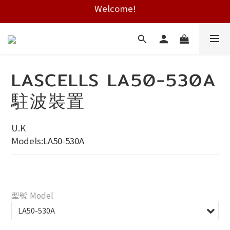
Welcome!
Free shipping on HK orders over $2000
Free shipping on HK orders over $2000
LASCELLS LA50-530A
駐波裝置
U.K
Models:LA50-530A
型號 Model