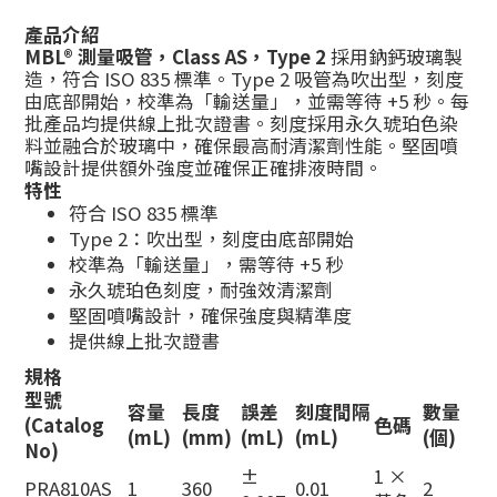
產品介紹
MBL® 測量吸管，Class AS，Type 2
採用鈉鈣玻璃製
造，符合 ISO 835 標準。Type 2 吸管為吹出型，刻度
由底部開始，校準為「輸送量」，並需等待 +5 秒。每
批產品均提供線上批次證書。刻度採用永久琥珀色染
料並融合於玻璃中，確保最高耐清潔劑性能。堅固噴
嘴設計提供額外強度並確保正確排液時間。
特性
符合 ISO 835 標準
Type 2：吹出型，刻度由底部開始
校準為「輸送量」，需等待 +5 秒
永久琥珀色刻度，耐強效清潔劑
堅固噴嘴設計，確保強度與精準度
提供線上批次證書
規格
型號
容量
長度
誤差
刻度間隔
數量
(Catalog
色碼
(mL)
(mm)
(mL)
(mL)
(個)
No)
±
1 ×
PRA810AS
1
360
0.01
2