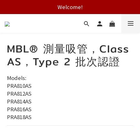
Free shipping on HK orders over $2000
Welcome!
Free shipping on HK orders over $2000
MBL® 測量吸管，Class
AS，Type 2 批次認證
Models:
PRA810AS
PRA812AS
PRA814AS
PRA816AS
PRA818AS