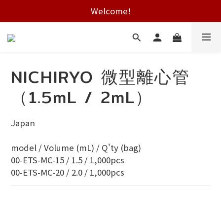
Free shipping on HK orders over $2000
Welcome!
Free shipping on HK orders over $2000
NICHIRYO 微型離心管
（1.5mL / 2mL）
Japan
model / Volume (mL) / Q'ty (bag)
00-ETS-MC-15 / 1.5 / 1,000pcs
00-ETS-MC-20 / 2.0 / 1,000pcs