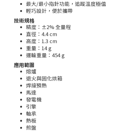
最大/最小指針功能，追蹤溫度極值
輕巧設計，便於攜帶
技術規格
精度：±2% 全量程
直徑：4.4 cm
高度：1.3 cm
重量：14 g
運輸重量：454 g
應用範圍
熔爐
退火與固化烘箱
焊接預熱
馬達
發電機
引擎
軸承
熱板
煎盤