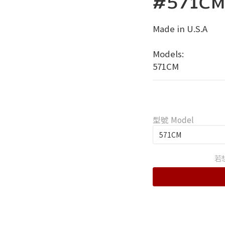
#571C
Made in U.S.A
Models:
571CM
型號 Model
若