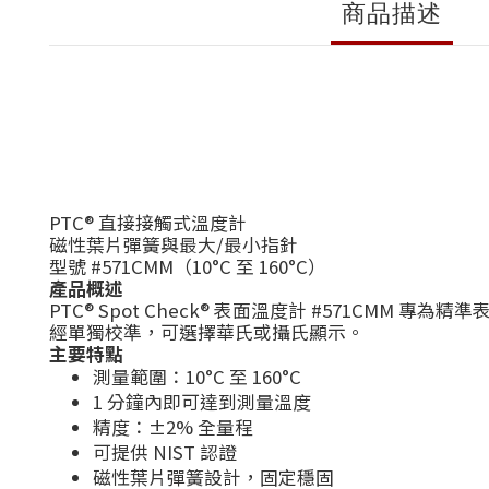
商品描述
PTC® 直接接觸式溫度計
磁性葉片彈簧與最大/最小指針
型號 #571CMM（10°C 至 160°C）
產品概述
PTC® Spot Check® 表面溫度計 #571
經單獨校準，可選擇華氏或攝氏顯示。
主要特點
測量範圍：10°C 至 160°C
1 分鐘內即可達到測量溫度
精度：±2% 全量程
可提供 NIST 認證
磁性葉片彈簧設計，固定穩固