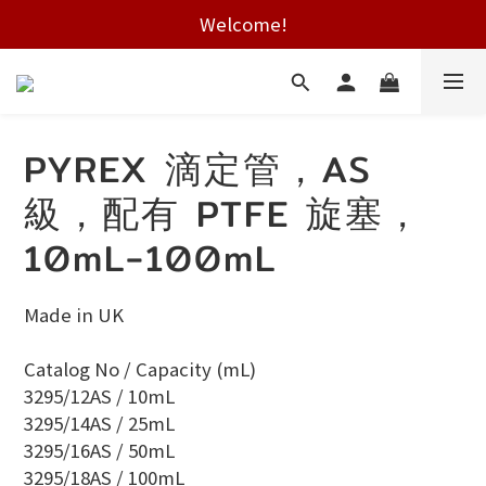
Free shipping on HK orders over $2000
Welcome!
Free shipping on HK orders over $2000
PYREX 滴定管，AS
級，配有 PTFE 旋塞，
10mL-100mL
Made in UK
Catalog No / Capacity (mL) 
3295/12AS / 10mL
3295/14AS / 25mL
3295/16AS / 50mL
3295/18AS / 100mL