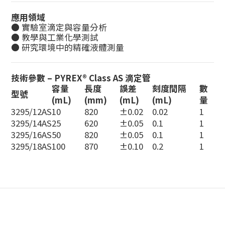
應用領域
● 實驗室滴定與容量分析
● 教學與工業化學測試
● 研究環境中的精確液體測量
技術參數 – PYREX® Class AS 滴定管
容量
長度
誤差
刻度間隔
數
型號
(mL)
(mm)
(mL)
(mL)
量
3295/12AS
10
820
±0.02
0.02
1
3295/14AS
25
620
±0.05
0.1
1
3295/16AS
50
820
±0.05
0.1
1
3295/18AS
100
870
±0.10
0.2
1