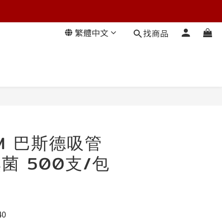
繁體中文
找商品
EM 巴斯德吸管
無菌 500支/包
40