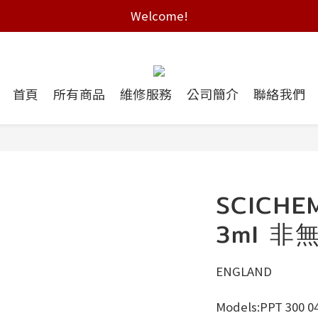
Welcome!
Free shipping on HK orders over $2000
Free shipping on HK orders over $2000
首頁
所有商品
維修服務
公司簡介
聯絡我們
SCICH
3ml 非
ENGLAND
Models:PPT 300 0