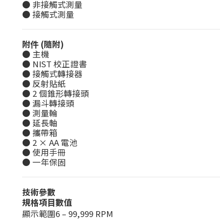
● 非接觸式測量
● 接觸式測量
附件 (隨附)
● 主機
● NIST 校正證書
● 接觸式轉接器
● 反射貼紙
● 2 個錐形轉接頭
● 漏斗轉接頭
● 測量輪
● 延長軸
● 攜帶箱
● 2 × AA 電池
● 使用手冊
● 一年保固
技術參數
規格項目
數值
顯示範圍
6 – 99,999 RPM