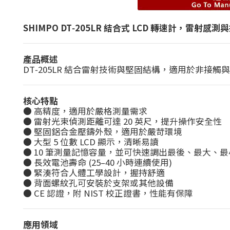
SHIMPO DT‑205LR 結合式 LCD 轉速計，雷射感
產品概述
DT‑205LR 結合雷射技術與堅固結構，適用於非接觸與
核心特點
● 高精度，適用於嚴格測量需求
● 雷射光束偵測距離可達 20 英尺，提升操作安全性
● 堅固鋁合金壓鑄外殼，適用於嚴苛環境
● 大型 5 位數 LCD 顯示，清晰易讀
● 10 筆測量記憶容量，並可快速調出最後、最大、最
● 長效電池壽命 (25–40 小時連續使用)
● 緊湊符合人體工學設計，握持舒適
● 背面螺紋孔可安裝於支架或其他設備
● CE 認證，附 NIST 校正證書，性能有保障
應用領域