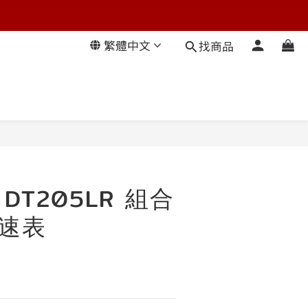
繁體中文
找商品
 DT205LR 組合
轉速表