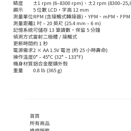
精度
±1 rpm (6–8300 rpm)、±2 rpm (8300–25
顯示
5 位數 LCD，字高 12 mm
測量單位
RPM (含接觸式轉接器)、YPM、mPM、F
測量距離
1 吋 – 20 英尺 (25.4 mm – 6 m)
記憶系統
可儲存 13 筆讀數，保留 5 分鐘
偵測方式
雷射二極體 / 接觸式
更新時間
約 1 秒
電源需求
2 × AA 1.5V 電池 (約 25 小時壽命)
操作溫度
0° – 45°C (32° – 133°F)
機身材質
鋁合金壓鑄外殼
重量
0.8 lb (365 g)
首頁
所有商品
維修服務