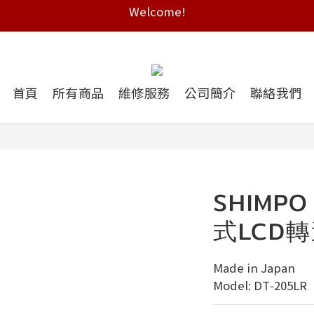
Free shipping on HK orders over $2000
Free shipping on HK orders over $2000
首頁
所有商品
維修服務
公司簡介
聯絡我們
SHIMPO
式LCD
Made in Japan
Model: DT‑205LR