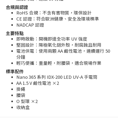
合規與認證
RoHS 合規：不含有害物質，環保設計
CE 認證：符合歐洲健康、安全及環境標準
NADCAP 認證
主要特點
即時啟動：開機即達全功率 UV 強度
堅固設計：陽極氧化鋁外殼，耐腐蝕且耐用
電池供電：使用兩顆 AA 鹼性電池，連續運行 50
分鐘
輕巧便攜：重量輕，附腰袋，適合現場作業
標準配件
Nano 365 系列 IDX-200 LED UV-A 手電筒
AA 1.5 V 鹼性電池 ×2
掛繩
腰袋
O 型環 ×2
收納盒