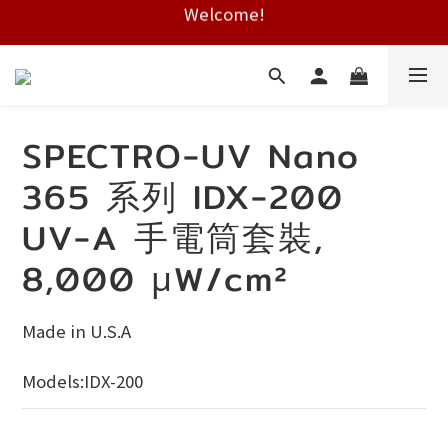
Welcome!
Free shipping on HK orders over $2000
Free shipping on HK orders over $2000
SPECTRO-UV Nano
365 系列 IDX-200
UV-A 手電筒套裝,
8,000 μW/cm²
Made in U.S.A
Models:IDX-200