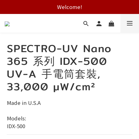
Free shipping on HK orders over $2000
Welcome!
Free shipping on HK orders over $2000
SPECTRO-UV Nano
365 系列 IDX-500
UV-A 手電筒套裝,
33,000 µW/cm²
Made in U.S.A
Models:
IDX-500