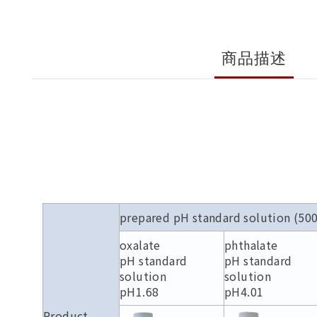
商品描述
prepared pH standard solution (50
oxalate
phthalate
pH standard
pH standard
solution
solution
pH1.68
pH4.01
Product