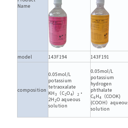
Name
model
143F194
143F191
0.05mol/L
0.05mol/L
potassium
potassium
hydrogen
tetraoxalate
composition
phthalate
KH
（C
O
）
・
3
2
4
2
C
H
（COOK)
6
4
2H
O aqueous
2
(COOH）aqueou
solution
solution