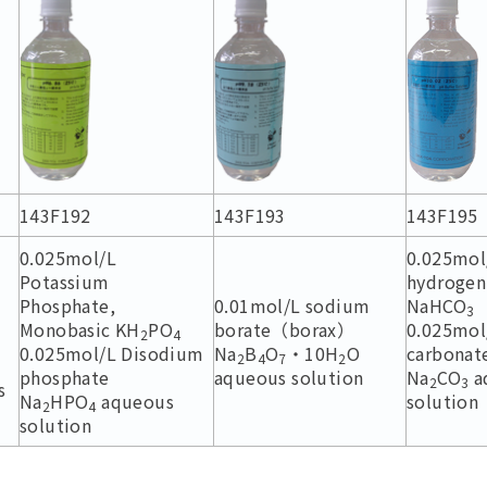
143F192
143F193
143F195
0.025mol/L
0.025mol
Potassium
hydrogen
Phosphate,
0.01mol/L sodium
NaHCO
3
Monobasic KH
PO
borate（borax）
0.025mol
2
4
0.025mol/L Disodium
Na
B
O
・10H
O
carbonat
2
4
7
2
phosphate
aqueous solution
Na
CO
a
2
3
s
Na
HPO
aqueous
solution
2
4
solution