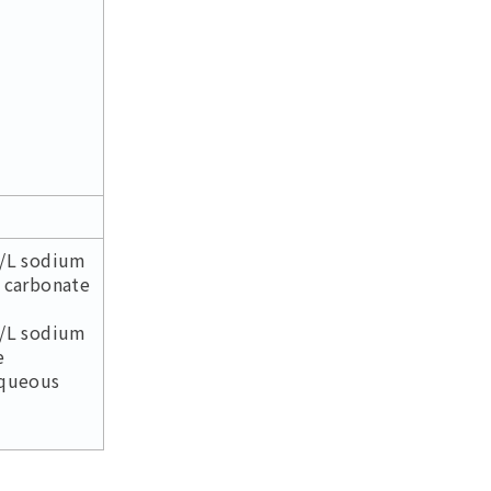
/L sodium
 carbonate
/L sodium
e
queous