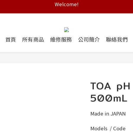
Free shipping on HK orders over $2000
Free shipping on HK orders over $2000
首頁
所有商品
維修服務
公司簡介
聯絡我們
TOA p
500mL
Made in JAPAN
Models  / Code