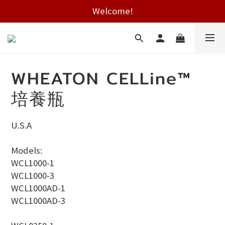
Welcome!
Free shipping on HK orders over $2000
Free shipping on HK orders over $2000
WHEATON CELLine™
培養瓶
U.S.A
Models:
WCL1000-1
WCL1000-3
WCL1000AD-1
WCL1000AD-3