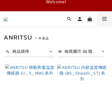
Free shipping on HK orders over $2000
Free shipping on HK orders over $2000
ANRITSU
7 件商品
商品排序
每頁顯示 48 個