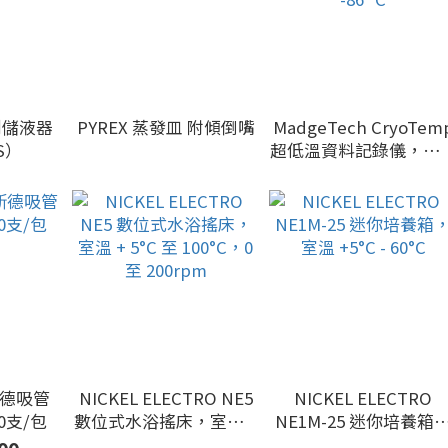
試劑儲液器
PYREX 蒸發皿 附傾倒嘴
MadgeTech CryoTem
S）
超低溫資料記錄儀，最
溫度可達 -86 °C
巴斯德吸管
NICKEL ELECTRO NE5
NICKEL ELECTRO
00支/包
數位式水浴搖床，室溫 +
NE1M-25 迷你培養箱
5°C 至 100°C，0 至
室溫 +5°C - 60°C