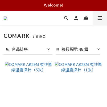
Welcome!
Free shipping on HK orders over $2000
Free shipping on HK orders over $2000
COMARK
8 件商品
商品排序
每頁顯示 48 個