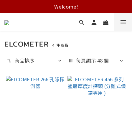
Free shipping on HK orders over $2000
Welcome!
Free shipping on HK orders over $2000
ELCOMETER
4 件商品
商品排序
每頁顯示 48 個