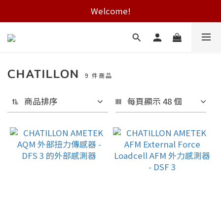
Free shipping on HK orders over $2000
Welcome!
Free shipping on HK orders over $2000
CHATILLON
9 件商品
商品排序
每頁顯示 48 個