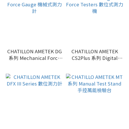
CHATILLON AMETEK DG
CHATILLON AMETEK
系列 Mechanical Force
CS2Plus 系列 Digital
Gauge 機械式測力計
Force Testers 數位式測力
機