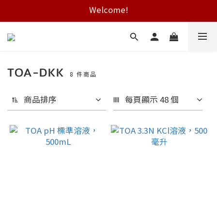
Welcome!
Free shipping on HK orders over $2000
Free shipping on HK orders over $2000
TOA-DKK
8 件商品
商品排序
每頁顯示 48 個