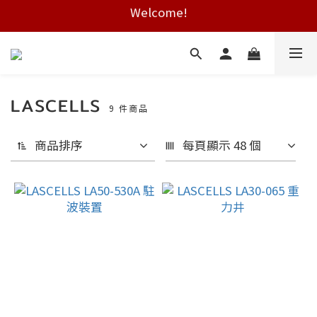
Welcome!
Free shipping on HK orders over $2000
Free shipping on HK orders over $2000
LASCELLS
9 件商品
商品排序
每頁顯示 48 個